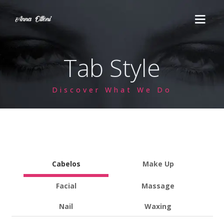
Tab Style
HOME
Discover What We Do
SERVIÇOS
Cortes
ESTÉTICA
Escova
QUEM SOMOS
Cabelos
Make Up
Penteado
CURSOS
Facial
Massage
Maquiagem
Massoterapia
FALE CONOSCO
Nail
Waxing
Químicas
Drenagem Linfática