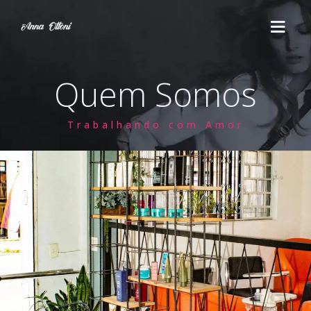
Quem Somos
HOME
Trabalhando com Amor
SERVIÇOS
Cortes
ESTÉTICA
Escova
QUEM SOMOS
Penteado
CURSOS
Maquiagem
Massoterapia
FALE CONOSCO
Químicas
Drenagem Linfática