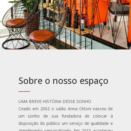
Barbearia
Quick Massage
Tratamentos Capilares
Bambuterapia
Hidravela
Terapia com Pedras Quentes
Manicure e Pedicure
Reflexologia Podal
Cílios e Sobrancelhas
Depilação
Depilação
Sobre o nosso espaço
Design Sobrancelhas
Dia da Noiva
Epilação Egípcia
UMA BREVE HISTÓRIA DESSE SONHO
Lash Lifting
Criado em 2002 o salão Anna Ottoni nasceu de
um sonho de sua fundadora de colocar à
Velaterapia
disposição do público um serviço de qualidade e
atendimento personalizado. Em 2015 aconteceu