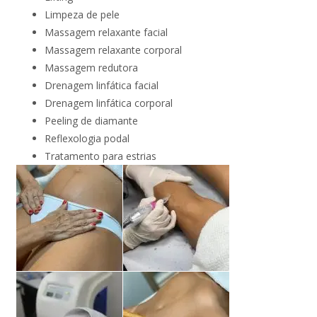
Limpeza de pele
Barbearia
Massagem relaxante facial
Quick Massage
Massagem relaxante corporal
Tratamentos Capilares
Bambuterapia
Massagem redutora
Hidravela
Drenagem linfática facial
Terapia com Pedras Quentes
Drenagem linfática corporal
Manicure e Pedicure
Peeling de diamante
Reflexologia Podal
Reflexologia podal
Cílios e Sobrancelhas
Tratamento para estrias
Depilação
Depilação
Design Sobrancelhas
Dia da Noiva
Epilação Egípcia
Lash Lifting
Velaterapia