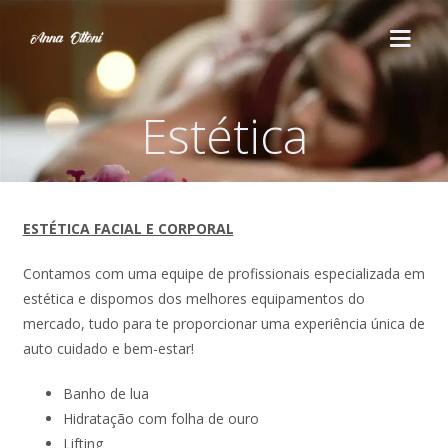
Estética
HOME
SERVIÇOS
ESTÉTICA FACIAL E CORPORAL
Cortes
ESTÉTICA
Contamos com uma equipe de profissionais especializada em
Escova
estética e dispomos dos melhores equipamentos do
QUEM SOMOS
mercado, tudo para te proporcionar uma experiência única de
Penteado
auto cuidado e bem-estar!
CURSOS
Maquiagem
Banho de lua
Massoterapia
FALE CONOSCO
Hidratação com folha de ouro
Químicas
Lifting
Drenagem Linfática